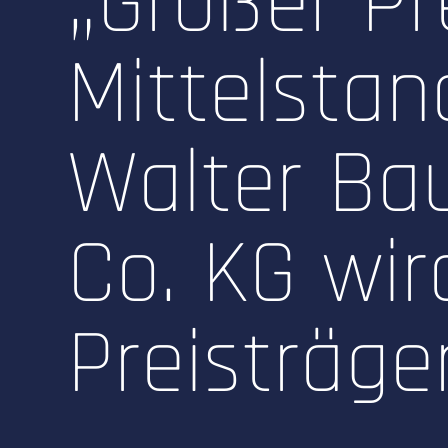
„Großer Pr
Mittelstan
Walter Ba
Co. KG wir
Preisträger