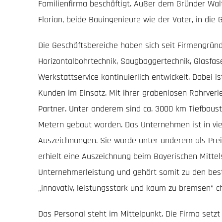
Familienfirma beschäftigt. Außer dem Gründer Wal
Florian, beide Bauingenieure wie der Vater, in die 
Die Geschäftsbereiche haben sich seit Firmengründ
Horizontalbohrtechnik, Saugbaggertechnik, Glasfa
Werkstattservice kontinuierlich entwickelt. Dabei 
Kunden im Einsatz. Mit ihrer grabenlosen Rohrverl
Partner. Unter anderem sind ca. 3000 km Tiefbaustr
Metern gebaut worden. Das Unternehmen ist in viel
Auszeichnungen. Sie wurde unter anderem als Pre
erhielt eine Auszeichnung beim Bayerischen Mitte
Unternehmerleistung und gehört somit zu den best
„innovativ, leistungsstark und kaum zu bremsen“ ch
Das Personal steht im Mittelpunkt. Die Firma setzt