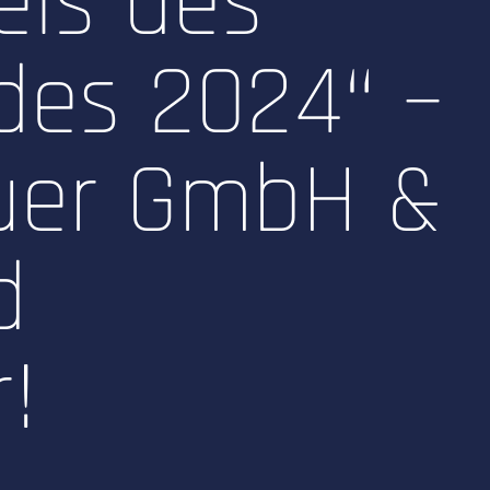
eis des
des 2024“ –
uer GmbH &
d
!