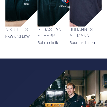
NIKO BOESE
SEBASTIAN
JOHANNES
SCHERR
ALTMANN
PKW und LKW
Bohrtechnik
Baumaschinen