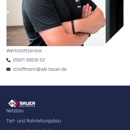
Werkstattservice
09971 99516-52
d.hoffmann@wb-bauer.de
Netzbau
Tief- und Rohrleitungsbau