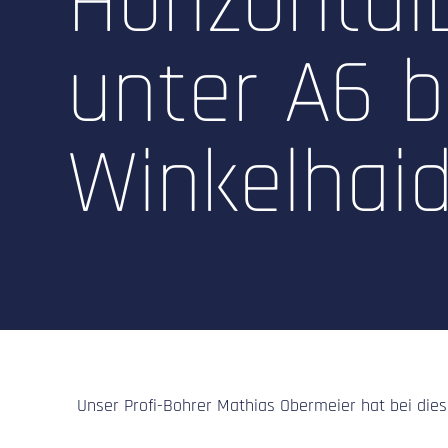
Horizonta
unter A6 b
Winkelhai
Unser Profi-Bohrer Mathias Obermeier hat bei die