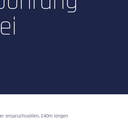
lbohrung
ei
d
ser anspruchsvollen, 240m langen