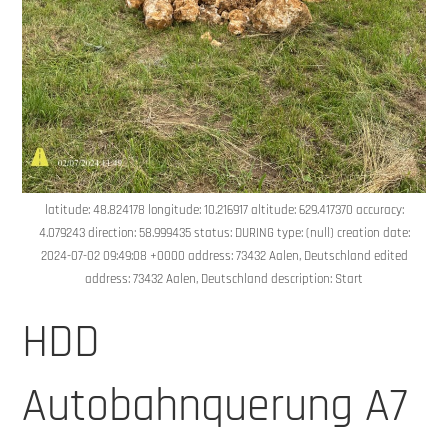
latitude: 48.824178 longitude: 10.216917 altitude: 629.417370 accuracy:
4.079243 direction: 58.999435 status: DURING type: (null) creation date:
2024-07-02 09:49:08 +0000 address: 73432 Aalen, Deutschland edited
address: 73432 Aalen, Deutschland description: Start
HDD
Autobahnquerung A7