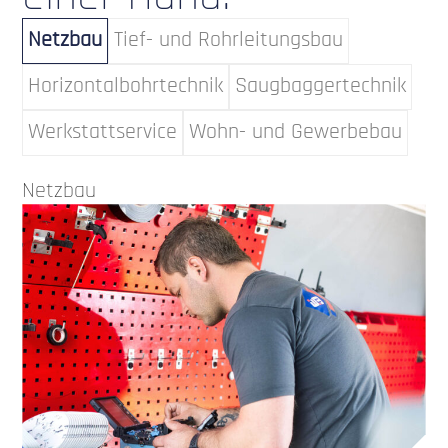
Netzbau
Tief- und Rohrleitungsbau
Horizontalbohrtechnik
Saugbaggertechnik
Werkstattservice
Wohn- und Gewerbebau
Netzbau